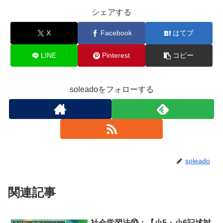
シェアする
X
Facebook
はてブ
LINE
Pinterest
コピー
soleadoをフォローする
soleado
関連記事
社会学習法⑩：【小5・小6記述対