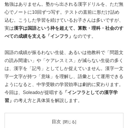
勉強はありません。塾から出される漢字ドリルを、ただ無
心でノートに10回ずつ写す。テストの直前に形だけ詰め
込む。こうした学習を続けているお子さんは多いですが、
実は
漢字は国語という枠を超えて、算数・理科・社会のす
べての成績を支える「インフラ」
なのです。
国語の成績が振るわない生徒、あるいは他教科で「問題文
の読み間違い」や「ケアレスミス」が減らない生徒の多く
は、漢字を「記号」としてしか捉えていません。漢字一文
字一文字が持つ「意味」を理解し、語彙として運用できる
ようになると、中学受験の学習効率は劇的に変わります。
今回は、Soleadoが提唱する
「インフラとしての漢字学
習」
の考え方と具体策を解説します。
目次