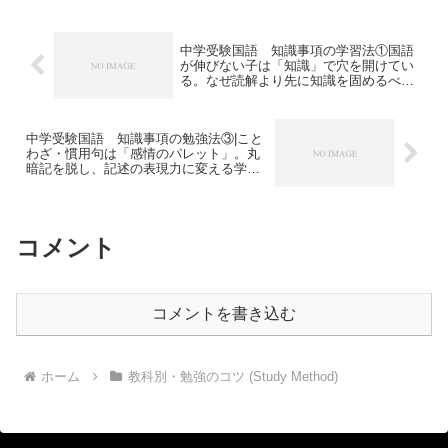
法を徹底解説！
中学受験国語 知識事項の学習法①国語
が伸びない子は「知識」で穴を開けてい
る。なぜ読解より先に知識を固めるべき
なのか？
中学受験国語 知識事項の勉強法③|こと
わざ・慣用句は「感情のパレット」。丸
暗記を脱し、記述の表現力に変える学習
法
コメント
コメントを書き込む
ホーム
教科別・勉強のコツ (Study Method)