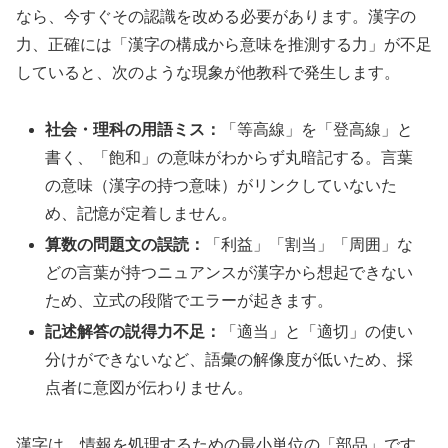
なら、今すぐその認識を改める必要があります。漢字の
力、正確には「漢字の構成から意味を推測する力」が不足
していると、次のような現象が他教科で発生します。
社会・理科の用語ミス：
「等高線」を「登高線」と
書く、「飽和」の意味がわからず丸暗記する。言葉
の意味（漢字の持つ意味）がリンクしていないた
め、記憶が定着しません。
算数の問題文の誤読：
「利益」「割当」「周囲」な
どの言葉が持つニュアンスが漢字から想起できない
ため、立式の段階でエラーが起きます。
記述解答の説得力不足：
「適当」と「適切」の使い
分けができないなど、語彙の解像度が低いため、採
点者に意図が伝わりません。
漢字は、情報を処理するための最小単位の「部品」です。