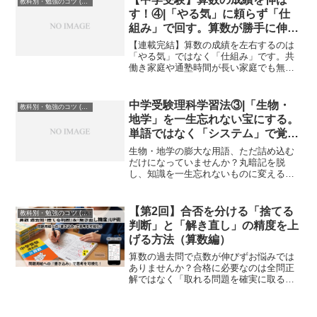
教科別・勉強のコツ (Study Method)
を、個別指導塾のプロが分かりやすく解
す！④|「やる気」に頼らず「仕
説します。
組み」で回す。算数が勝手に伸び
る家庭の学習設計
【連載完結】算数の成績を左右するのは
「やる気」ではなく「仕組み」です。共
働き家庭や通塾時間が長い家庭でも無理
なく回る学習OSの作り方を解説。行動の
固定化、スキマ時間の活用術、そして第
三者を頼るべきサインまで。親子が疲弊
中学受験理科学習法③|「生物・
教科別・勉強のコツ (Study Method)
せずに算数を伸ばすための最終戦略を公
地学」を一生忘れない宝にする。
開します。
単語ではなく「システム」で覚え
る暗記法
生物・地学の膨大な用語、ただ詰め込む
だけになっていませんか？丸暗記を脱
し、知識を一生忘れないものに変える秘
訣は「生存戦略」と「システム」での理
解にあります。「なぜその形なのか？」
「図で再現できるか？」というSoleado流
【第2回】合否を分ける「捨てる
教科別・勉強のコツ (Study Method)
のアプローチで、暗記分野を得点源の武
判断」と「解き直し」の精度を上
器に変える方法を詳しく解説します。
げる方法（算数編）
算数の過去問で点数が伸びずお悩みでは
ありませんか？合格に必要なのは全問正
解ではなく「取れる問題を確実に取るこ
と」です。戦略的な捨て問判断、途中式
や図の書き込み術、オンライン完全個別
指導Soleado-primoでの効率的な解き直し