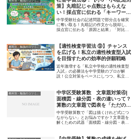
教科別・勉強のコツ (Study Method)
策】丸暗記じゃ点数はもらえな
い！採点官に伝わる「キーワー
ド」の選び方と部分点をもぎ取る
中学受験社会の記述問題で部分点を確実
記述特訓法
に奪い取る！丸暗記の作文から脱却し、
採点官に伝わる「原因と結果」「対比」
の組み立て方を完全個別指導塾が徹底解
説。『論述でおぼえる最強の社会』など
の教材を使いこなし、満点答案を作るた
【適性検査学習法 ⑨】チャンス
教科別・勉強のコツ (Study Method)
めのプロの添削視点を伝授します。
を広げる！私立の適性検査型入試
を目指すための効率的併願戦略
近年激増する「私立中学校の適性検査型
入試」の必勝法を中学受験のプロが解
説！公立対策をベースにしつつ、私立合
格を確実にするための特殊算や理社基礎
知識の重要性、複数回受験を活かした併
願戦略、Soleado-primoの完全個別指導の
中学区受験算数 文章題対策④|
教科別・勉強のコツ (Study Method)
強みまで。
面積図・線分図・表の違いって？
算数の文章題で図表を「ただの飾
り」にしない方法
中学受験算数で「図は描くけれど式につ
ながらない」とお悩みですか？文章題を
解くための武器「面積図・線分図・表」
にはそれぞれ得意な役割があります。図
表をただの飾りにせず、問題のタイプに
合わせて迷わず使い分けるための基本
【中学受験】算数の成績を伸ば