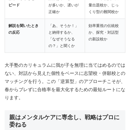
ピード
が多いか、遅いが
量出題校か、じっ
正確か
くり型の難関校か
解説を聞いたとき
「あ、そうか！」
効率重視の伝統校
の反応
と納得するか、
か、探究・対話型
「なぜそうなる
の新設校か
の？」と聞くか
大手塾のカリキュラムに我が子を無理に当てはめるのでは
ない、対話から見えた個性をベースに志望校・併願校との
マッチングを行う。この「逆算型」のアプローチこそが、
春からブレずに合格率を最大化するための最短ルートにな
ります。
親はメンタルケアに専念し、戦略はプロに
委ねる