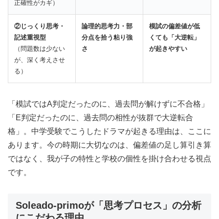
正確性がカギ）
②じっくり思考・
論理的思考力・部
模試の偏差値が低
記述重視型
分点を拾う粘り強
くても「大逆転」
（問題数は少ない
さ
が起きやすい
が、深く考えさせ
る）
「模試ではA判定だったのに、過去問が解けずに不合格」
「E判定だったのに、過去問の相性が抜群で大逆転合
格」。中学受験でこうしたドラマが起きる理由は、ここに
あります。今の時期に大切なのは、偏差値の足し算引き算
ではなく、我が子の特性と学校の個性を掛け合わせる視点
です。
Soleado-primoが「思考プロセス」の分析
にこだわる理由