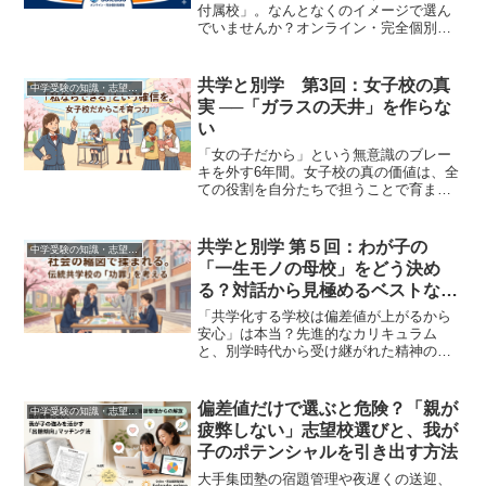
付属校」。なんとなくのイメージで選ん
でいませんか？オンライン・完全個別指
導塾Soleado（ソレアド）が、カリキュラ
ムや友人関係など、入学後の6年間を左右
する「決定的な5つの違い」をプロの視点
共学と別学 第3回：女子校の真
中学受験の知識・志望校の選び方 (Exam Info)
で徹底解説。わが子に最適な環境を見極
実 ──「ガラスの天井」を作らな
めるための第一歩です。
い
「女の子だから」という無意識のブレー
キを外す6年間。女子校の真の価値は、全
ての役割を自分たちで担うことで育まれ
る「一生モノの自立心」にあります。理
数系への挑戦やリーダーシップ体験な
ど、共学では見落とされがちな女子校な
共学と別学 第５回：わが子の
中学受験の知識・志望校の選び方 (Exam Info)
らではの教育力を徹底解説。お嬢様の可
「一生モノの母校」をどう決め
能性を広げるヒントがここに。
る？対話から見極めるベストな選
択
「共学化する学校は偏差値が上がるから
安心」は本当？先進的なカリキュラム
と、別学時代から受け継がれた精神のバ
ランスをどう読み解くか。伝統校と新設
校、それぞれのメリット・デメリットを
整理し、お子様の6年間の「起点」となる
偏差値だけで選ぶと危険？「親が
中学受験の知識・志望校の選び方 (Exam Info)
学校の見つけ方を提案します。連載第5
疲弊しない」志望校選びと、我が
回、トレンドの深掘り編。
子のポテンシャルを引き出す方法
大手集団塾の宿題管理や夜遅くの送迎、