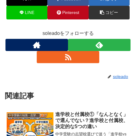
LINE
Pinterest
コピー
soleadoをフォローする
soleado
関連記事
進学校と付属校①「なんとなく」
中学受験の知識・志望校の選び方 (Exam Info)
で選んでない？進学校と付属校、
決定的な5つの違い
中学受験の志望校選びで迷う「進学校vs