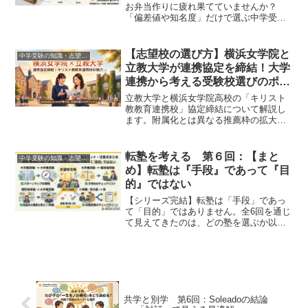
お弁当作りに疲れ果てていませんか？
「偏差値や知名度」だけで選ぶ中学受験
は親子を疲弊させます。親が管理のプロ
になるのをやめ、我が子の思考プロセス
に合った「出題傾向の相性」でポテンシ
【志望校の選び方】横浜女学院と
中学受験の知識・志望校の選び方 (Exam Info)
ャルを最大限に引き出す新しい志望校選
立教大学が連携協定を締結！大学
びを解説。
連携から考える受験校選びのポイ
ント
立教大学と横浜女学院高校の「キリスト
教教育連携校」協定締結について解説し
ます。附属化とは異なる推薦枠の拡大や
高大連携のメリット、受験校選びのポイ
ントを網羅しました。変化する大学入試
で志望校合格や学校成績アップを目指す
転塾を考える 第６回：【まと
中学受験の知識・志望校の選び方 (Exam Info)
なら、オンライン・完全個別指導塾
め】転塾は『手段』であって『目
Soleado（ソレアド）にお任せください。
的』ではない
【シリーズ完結】転塾は「手段」であっ
て「目的」ではありません。全6回を通じ
て見えてきたのは、どの塾を選ぶか以上
に「その環境でどう歩むか」の重要性で
す。転塾を決めたご家庭への「3つの鉄
則」と、転塾せずに塾の使い方を変える
「戦略的現状維持」の視点をまとめま
す。親子で笑顔の入試を迎えるための最
終章。
共学と別学 第6回：Soleadoの結論