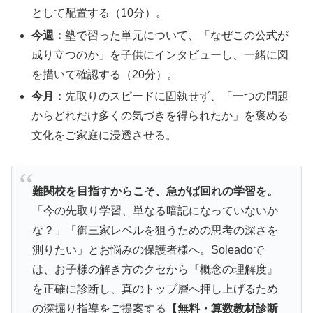
として配置する（10分）。
今週：
塾で習った単元について、「なぜこの公式が
成り立つのか」を子供にインタビューし、一緒に図
を描いて確認する（20分）。
今月：
先取りのスピードに固執せず、「一つの問題
からどれだけ多くの気づきを得られたか」を褒める
文化をご家庭に浸透させる。
難関校を目指すからこそ、急がば回れの学習を。
「今の先取り学習、単なる暗記になっていないか
な？」「御三家レベルを狙うための思考の深さを
測りたい」とお悩みの保護者様へ。Soleadoで
は、お子様の解き方のクセから『概念の理解度』
を正確に診断し、真のトップ層へ押し上げるため
の深掘り指導をご提案する
【無料・算数教材診断