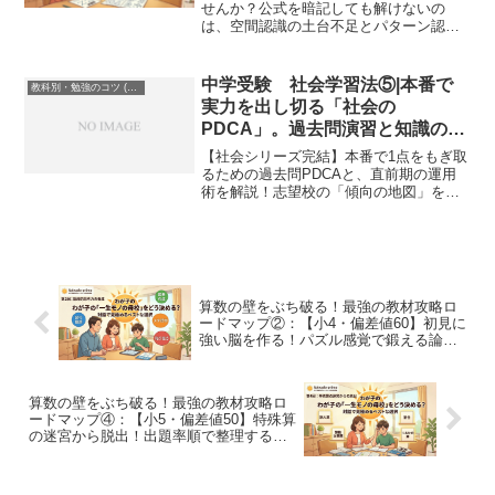
せんか？公式を暗記しても解けないの
は、空間認識の土台不足とパターン認識
の弱さが原因です。本記事では、地道に
空間把握力を育てる『点描写』から、入
試の解法を網羅する『魔法ワザ』への黄
中学受験 社会学習法⑤|本番で
教科別・勉強のコツ (Study Method)
金の接続法を徹底解説。Soleado流の指導
実力を出し切る「社会の
で、図形アレルギーを大得意に変えまし
PDCA」。過去問演習と知識のメ
ょう！
ンテナンス運用術
【社会シリーズ完結】本番で1点をもぎ取
るための過去問PDCAと、直前期の運用
術を解説！志望校の「傾向の地図」を作
り、知識の精度を上げる Soleado 流の最
終メンテナンス法とは？社会は試験当日
の朝まで伸び続ける唯一の科目。これま
で積み上げた「繋がり」を合格へ繋げる
ための総仕上げです。
算数の壁をぶち破る！最強の教材攻略ロ
ードマップ②：【小4・偏差値60】初見に
強い脳を作る！パズル感覚で鍛える論理
的思考力
算数の壁をぶち破る！最強の教材攻略ロ
ードマップ④：【小5・偏差値50】特殊算
の迷宮から脱出！出題率順で整理する典
型題