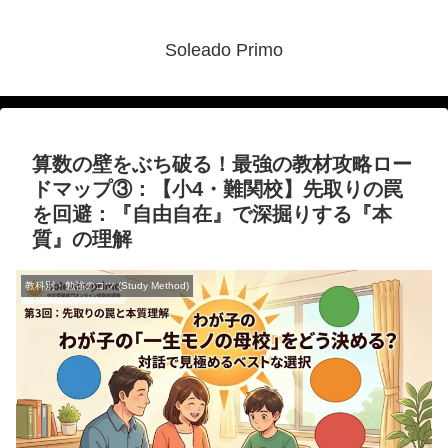
Soleado Primo
算数の壁をぶち破る！最強の教材攻略ロー
ドマップ③：【小4・難関校】先取りの罠
を回避：『自由自在』で深掘りする『本
質』の理解
教科別・勉強のコツ (Study Method)