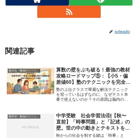
soleado
関連記事
算数の壁をぶち破る！最強の教材
教科別・勉強のコツ (Study Method)
攻略ロードマップ⑤：【小5・偏
差値60】塾のテクニックを完全体
系化！最強の武器『塾技100』の
塾の上位クラスで華麗な解法テクニック
回し方
を習っているはずなのに、なぜテスト本
番で使えないのか？その原因は脳内の体
系化不足にあります。本記事では、偏差
値60の壁を突破するために欠かせない中
学受験算数のバイブル『塾技100』の魅力
中学受験 社会学習法④|【秋〜
教科別・勉強のコツ (Study Method)
と、プロの技をノータイムで引き出すた
直前】「時事問題」と「記述」の
めのSoleado流「3周の極意」を徹底解説
壁。世の中の動きとテキストをリ
します！
ンクさせる解法
秋からの社会を制する鍵は「時事」と