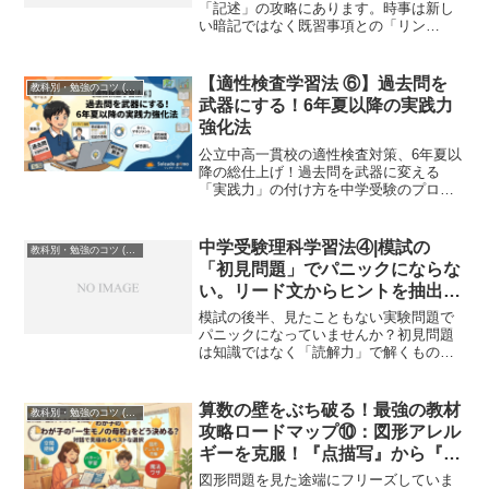
「記述」の攻略にあります。時事は新し
い暗記ではなく既習事項との「リン
ク」。記述はセンスではなく「背景＋変
化＋結果」の「型」。初見のニュースや
複雑な論述を、地理・歴史・公民の知識
【適性検査学習法 ⑥】過去問を
教科別・勉強のコツ (Study Method)
を動員して解き明かす、Soleado流の実戦
武器にする！6年夏以降の実践力
的アプローチを伝授します。
強化法
公立中高一貫校の適性検査対策、6年夏以
降の総仕上げ！過去問を武器に変える
「実践力」の付け方を中学受験のプロが
解説。おすすめ教材『銀本』と志望校過
去問の具体的な使い方、合格力を支える
基礎学力、Soleado-primoの完全個別添削
中学受験理科学習法④|模試の
教科別・勉強のコツ (Study Method)
の強みまで。
「初見問題」でパニックにならな
い。リード文からヒントを抽出す
る理科的読解力
模試の後半、見たこともない実験問題で
パニックになっていませんか？初見問題
は知識ではなく「読解力」で解くもの。
リード文から「変えた条件」を抽出し、
グラフの変化を言語化する技術を身につ
ければ、難問は一気に得点源に変わりま
算数の壁をぶち破る！最強の教材
教科別・勉強のコツ (Study Method)
す。理科の成績を安定させる「データの
攻略ロードマップ⑩：図形アレル
読み解き方」を Soleado 流に徹底解説し
ギーを克服！『点描写』から『魔
ます。
法ワザ』への接続
図形問題を見た途端にフリーズしていま