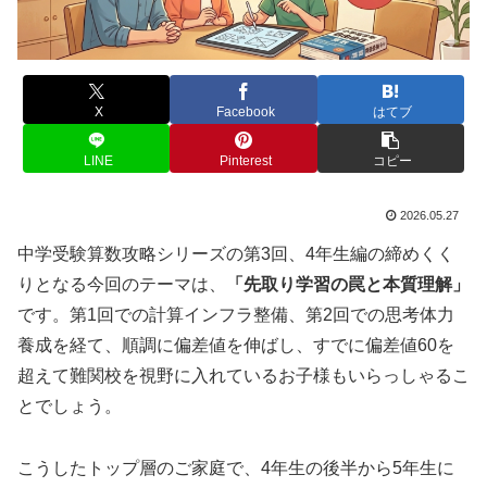
X
Facebook
はてブ
LINE
Pinterest
コピー
2026.05.27
中学受験算数攻略シリーズの第3回、4年生編の締めくく
りとなる今回のテーマは、
「先取り学習の罠と本質理解」
です。第1回での計算インフラ整備、第2回での思考体力
養成を経て、順調に偏差値を伸ばし、すでに偏差値60を
超えて難関校を視野に入れているお子様もいらっしゃるこ
とでしょう。
こうしたトップ層のご家庭で、4年生の後半から5年生に