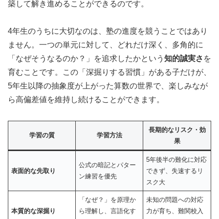
築して解き進めることができるのです。
4年生のうちに大切なのは、塾の進度を競うことではあり
ません。一つの単元に対して、どれだけ深く、多角的に
「なぜそうなるのか？」を追求したかという
知的誠実さ
を
育むことです。この「深掘りする習慣」がある子だけが、
5年生以降の抽象度が上がった算数の世界で、楽しみなが
ら高偏差値を維持し続けることができます。
長期的なリスク・効
学習の質
学習方法
果
5年後半の難化に対応
公式の暗記とパター
表面的な先取り
できず、失速するリ
ン練習を優先
スク大
「なぜ？」を原理か
未知の問題への対応
本質的な深掘り
ら理解し、言語化す
力が育ち、難関校入