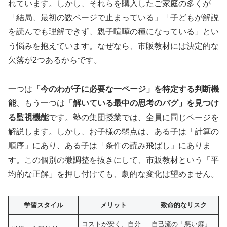
れています。しかし、それらを購入したご家庭の多くが
「結局、最初の数ページで止まっている」「子どもが解説
を読んでも理解できず、親子喧嘩の種になっている」とい
う悩みを抱えています。なぜなら、市販教材には決定的な
欠落が2つあるからです。
一つは
「今のわが子に必要な一ページ」を特定する判断機
能
、もう一つは
「解いている最中の思考のバグ」を見つけ
る監視機能
です。塾の集団授業では、全員に同じページを
解説します。しかし、お子様の弱点は、ある子は「計算の
順序」にあり、ある子は「条件の読み飛ばし」にありま
す。この個別の微調整を抜きにして、市販教材という「平
均的な正解」を押し付けても、劇的な変化は望めません。
学習スタイル
メリット
致命的なリスク
コストが安く、自分
自己流の「悪い癖」