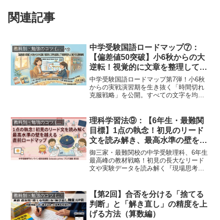
関連記事
中学受験国語ロードマップ⑦：
教科別・勉強のコツ (Study Method)
【偏差値50突破】小6秋からの大
逆転！視覚的に文章を整理して
「制限時間内」に解き切る読解戦
中学受験国語ロードマップ第7弾！小6秋
略
からの実戦演習期を生き抜く「時間切れ
克服戦略」を公開。すべての文字を均一
に読むのをやめ、文章構造を「図や表」
に整理して情報の強弱を見抜く方法と
は？『正解が見える図と表』を塾の過去
理科学習法⑨：【6年生・最難関
教科別・勉強のコツ (Study Method)
問演習に直結させるSoleadoの個別指導。
目標】1点の執念！初見のリード
文を読み解き、最高水準の壁を越
える直前教材ロードマップ
御三家・最難関校の中学受験理科、6年生
最高峰の教材戦略！初見の長大なリード
文や実験データを読み解く『現場思考
力』を鍛えるため、『最高水準問題集』
や他校過去問の活用法を時期別に紹介。
Soleado-primoでは講師からの画面共有に
【第2回】合否を分ける「捨てる
教科別・勉強のコツ (Study Method)
よるリアルタイム図解と深い対話で、減
判断」と「解き直し」の精度を上
点されない完璧な記述力を徹底サポート
げる方法（算数編）
します。