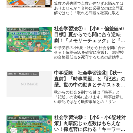
算数の過去問で点数が伸びずお悩みでは
ありませんか？合格に必要なのは全問正
解ではなく「取れる問題を確実に取るこ
と」です。戦略的な捨て問判断、途中式
や図の書き込み術、オンライン完全個別
指導Soleado-primoでの効率的な解き直し
社会学習法⑦：【小6・偏差値50
教科別・勉強のコツ (Study Method)
法を徹底解説！
目標】夏からでも間に合う逆転
劇！『メモリーチェック』と『で
る順』で志望校のA問題を確実に
中学受験の小6夏・秋から社会を間に合わ
仕留める必勝ルート
せる！偏差値50を確実に突破し、志望校
の合格最低点を死守するための超効率的
学習ルートを完全個別指導塾が公開。
『メモリーチェック』で穴をなくし、
『でる順過去問』で頻出基本問題を確実
中学受験 社会学習法④|【秋〜
教科別・勉強のコツ (Study Method)
に仕留める「逆転の引き算戦略」を伝授
直前】「時事問題」と「記述」の
します。
壁。世の中の動きとテキストをリ
ンクさせる解法
秋からの社会を制する鍵は「時事」と
「記述」の攻略にあります。時事は新し
い暗記ではなく既習事項との「リン
ク」。記述はセンスではなく「背景＋変
化＋結果」の「型」。初見のニュースや
複雑な論述を、地理・歴史・公民の知識
社会学習法⑩：【小5・小6記述対
教科別・勉強のコツ (Study Method)
を動員して解き明かす、Soleado流の実戦
策】丸暗記じゃ点数はもらえな
的アプローチを伝授します。
い！採点官に伝わる「キーワー