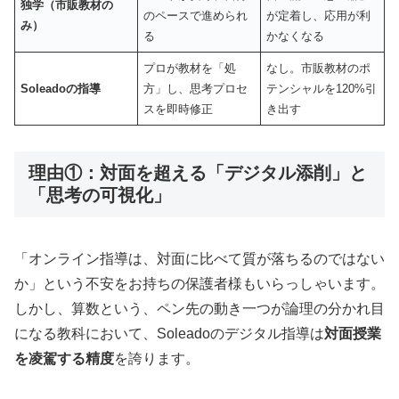
独学（市販教材の
のペースで進められ
が定着し、応用が利
み）
る
かなくなる
プロが教材を「処
なし。市販教材のポ
Soleadoの指導
方」し、思考プロセ
テンシャルを120%引
スを即時修正
き出す
理由①：対面を超える「デジタル添削」と
「思考の可視化」
「オンライン指導は、対面に比べて質が落ちるのではない
か」という不安をお持ちの保護者様もいらっしゃいます。
しかし、算数という、ペン先の動き一つが論理の分かれ目
になる教科において、Soleadoのデジタル指導は
対面授業
を凌駕する精度
を誇ります。