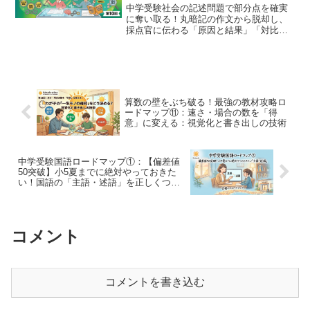
ド」の選び方と部分点をもぎ取る
中学受験社会の記述問題で部分点を確実
記述特訓法
に奪い取る！丸暗記の作文から脱却し、
採点官に伝わる「原因と結果」「対比」
の組み立て方を完全個別指導塾が徹底解
説。『論述でおぼえる最強の社会』など
の教材を使いこなし、満点答案を作るた
めのプロの添削視点を伝授します。
算数の壁をぶち破る！最強の教材攻略ロ
ードマップ⑪：速さ・場合の数を「得
意」に変える：視覚化と書き出しの技術
中学受験国語ロードマップ①：【偏差値
50突破】小5夏までに絶対やっておきた
い！国語の「主語・述語」を正しくつな
ぐ基礎トレ教材
コメント
コメントを書き込む